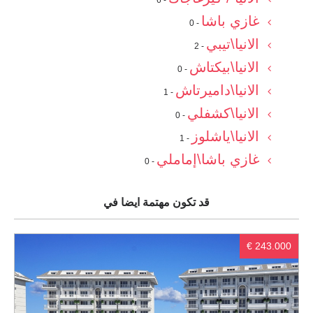
- 6
غازي باشا
- 0
الانيا\تيبي
- 2
الانيا\بيكتاش
- 0
الانيا\داميرتاش
- 1
الانيا\كشفلي
- 0
الانيا\ياشلوز
- 1
غازي باشا\إماملي
- 0
قد تكون مهتمة ايضا في
€ 243.000