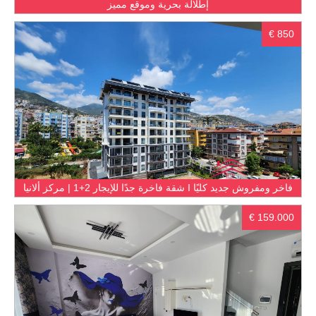
إطلالة بحرية وموقع مميز
€ 850
شقة فاخرة جدًا للإيجار 2+1 | مركز ألانيا I فاخر ومفروش جديد كليًا
€ 159.000