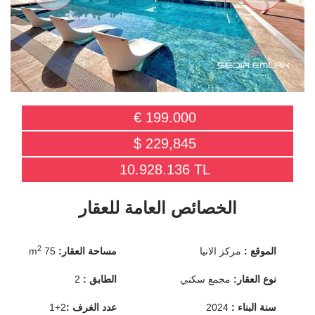
€ 199.000
$ 229,845
10.928.136 TL
الخصائص العامة للعقار
2
الموقع :
مركز الانيا
مساحة العقار:
75 m
نوع العقار:
مجمع سكني
الطابق :
2
سنة البناء :
2024
عدد الغرف :
2+1