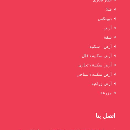
فيلا
دوبلكس
أرض
شقة
أرض - سكنية
أرض سكنية \ فلل
أرض سكنية \ تجاري
أرض سكنية \ سياحي
أرض زراعية
مزرعة
اتصل بنا