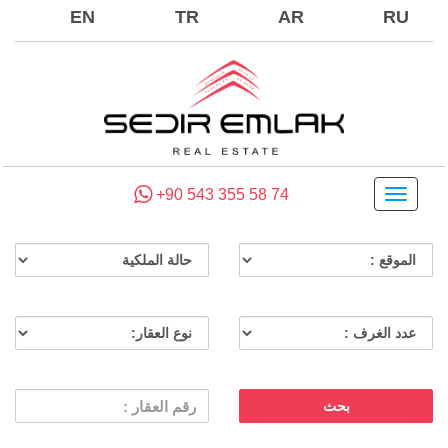
EN
TR
AR
RU
+90 543 355 58 74
Toggle
navigati