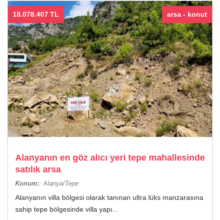
18.078.407 TL
arsa - konut
Alanyanın en göz alıcı yeri tepe mahallesinde
satılık arsa
Konum:
: Alanya/Tepe
Alanyanın villa bölgesi olarak tanınan ultra lüks manzarasına
sahip tepe bölgesinde villa yapı...