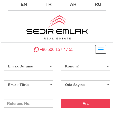
EN
TR
AR
RU
+90 506 157 47 55
Toggle
navigati