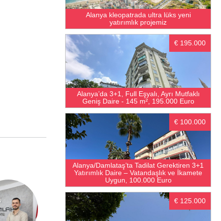
Alanya kleopatrada ultra lüks yeni
yatırımlık projemiz
€ 195.000
Alanya’da 3+1, Full Eşyalı, Ayrı Mutfaklı
Geniş Daire - 145 m², 195.000 Euro
€ 100.000
Alanya/Damlataş’ta Tadilat Gerektiren 3+1
Yatırımlık Daire – Vatandaşlık ve İkamete
Uygun, 100.000 Euro
€ 125.000