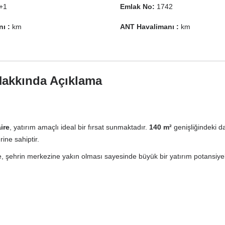
+1
Emlak No:
1742
ı :
km
ANT Havalimanı :
km
akkında Açıklama
ire
, yatırım amaçlı ideal bir fırsat sunmaktadır.
140 m²
genişliğindeki d
ine sahiptir.
e, şehrin merkezine yakın olması sayesinde büyük bir yatırım potansiye