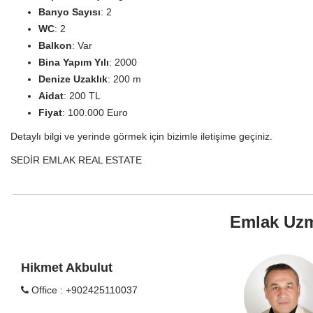
Banyo Sayısı
: 2
WC
: 2
Balkon
: Var
Bina Yapım Yılı
: 2000
Denize Uzaklık
: 200 m
Aidat
: 200 TL
Fiyat
: 100.000 Euro
Detaylı bilgi ve yerinde görmek için bizimle iletişime geçiniz.
SEDİR EMLAK REAL ESTATE
Emlak Uzm
Hikmet Akbulut
Office : +902425110037