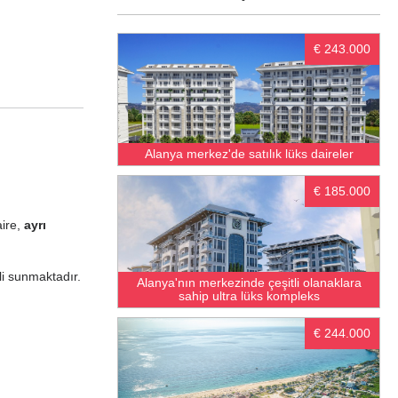
€ 243.000
Alanya merkez'de satılık lüks daireler
€ 185.000
aire,
ayrı
li sunmaktadır.
Alanya'nın merkezinde çeşitli olanaklara
sahip ultra lüks kompleks
€ 244.000