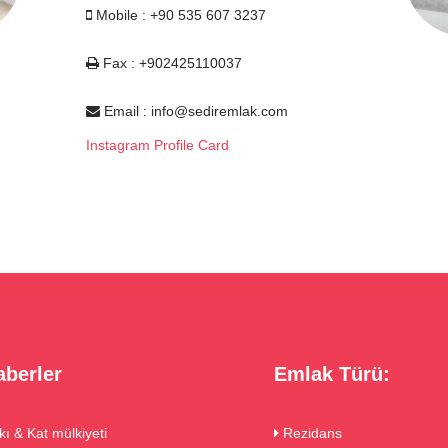
Mobile : +90 535 607 3237
Fax : +902425110037
Email :
info@sediremlak.com
Instagram Profile Card
berler
Emlak Türü:
akı & Kat mülkiyeti
Rezidans