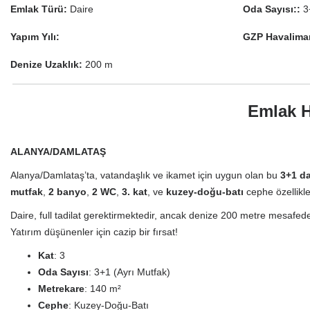
Emlak Türü:
Daire
Oda Sayısı::
3
Yapım Yılı:
GZP Havaliman
Denize Uzaklık:
200 m
Emlak H
ALANYA/DAMLATAŞ
Alanya/Damlataş’ta, vatandaşlık ve ikamet için uygun olan bu
3+1 da
mutfak
,
2 banyo
,
2 WC
,
3. kat
, ve
kuzey-doğu-batı
cephe özellikler
Daire, full tadilat gerektirmektedir, ancak denize 200 metre mesafed
Yatırım düşünenler için cazip bir fırsat!
Kat
: 3
Oda Sayısı
: 3+1 (Ayrı Mutfak)
Metrekare
: 140 m²
Cephe
: Kuzey-Doğu-Batı