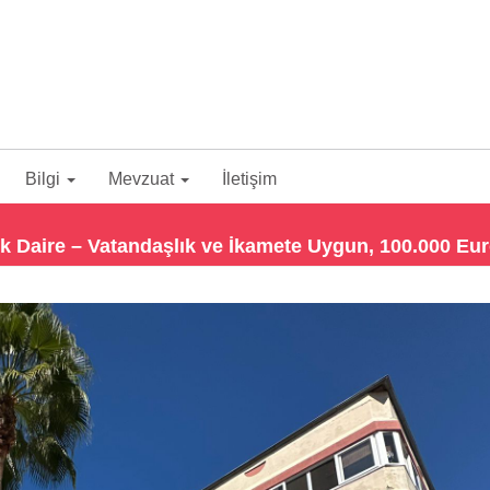
Bilgi
Mevzuat
İletişim
ık Daire – Vatandaşlık ve İkamete Uygun, 100.000 Eu