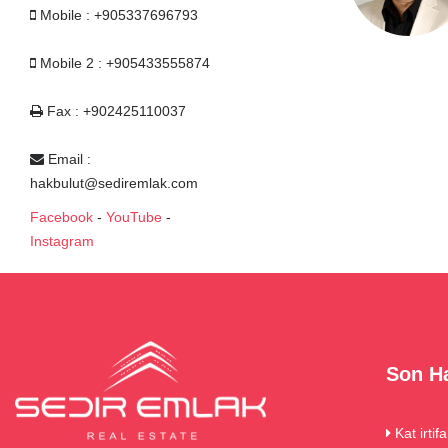
Mobile : +905337696793
Mobile 2 : +905433555874
Fax : +902425110037
Email :
hakbulut@sediremlak.com
Facebook
-
YouTube
-
Instagram
Son Ha
Kat irtif