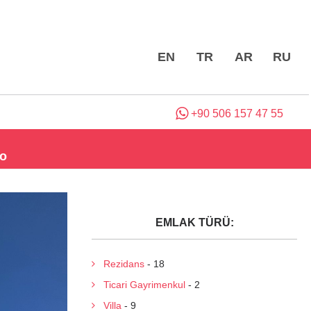
EN
TR
AR
RU
+90 506 157 47 55
ro
EMLAK TÜRÜ:
Rezidans
- 18
Ticari Gayrimenkul
- 2
Villa
- 9