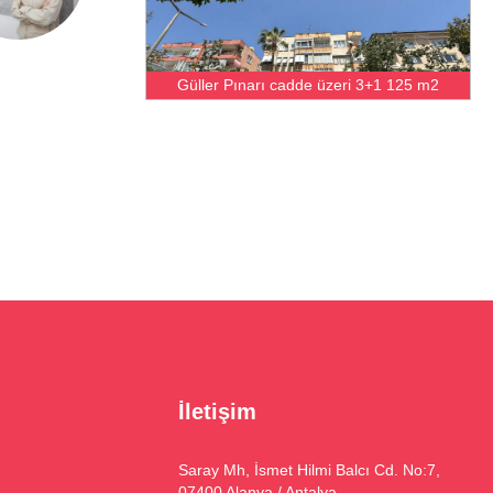
Güller Pınarı cadde üzeri 3+1 125 m2
İletişim
Saray Mh, İsmet Hilmi Balcı Cd. No:7,
07400 Alanya / Antalya